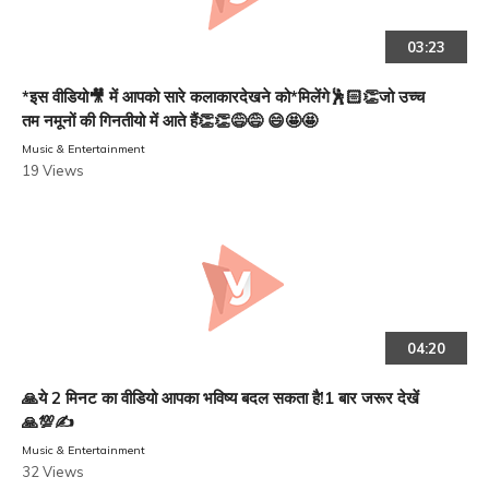
03:23
*इस वीडियो🎥 में आपको सारे कलाकारदेखने को*मिलेंगे🕺🏻👏जो उच्च
तम नमूनों की गिनतीयो में आते हैं👏👏😅😅 😄🤩🤩
Music & Entertainment
19 Views
04:20
🙏ये 2 मिनट का वीडियो आपका भविष्य बदल सकता है!1 बार जरूर देखें
🙏💯✍️
Music & Entertainment
32 Views