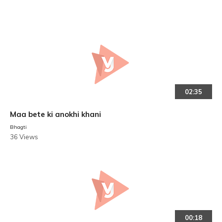
02:35
Maa bete ki anokhi khani
Bhagti
36 Views
00:18