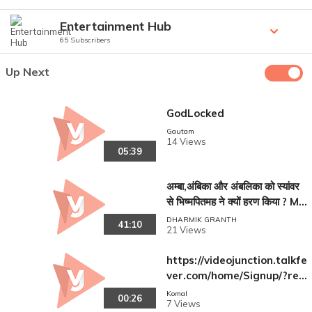
Entertainment Hub
65 Subscribers
Up Next
GodLocked
Gautam
14 Views
05:39
अम्बा,अंबिका और अंबलिका को स्यांवर
से भिष्मपितमह ने क्यों हरण किया ? Ma
habharat !!
DHARMIK GRANTH
41:10
21 Views
https://videojunction.talkfe
ver.com/home/Signup/?ref
erral=Z9fjWZ1bPsUpzKR+h
Komal
00:26
7 Views
RnFFFQ1UJHria0Rly3QCkV