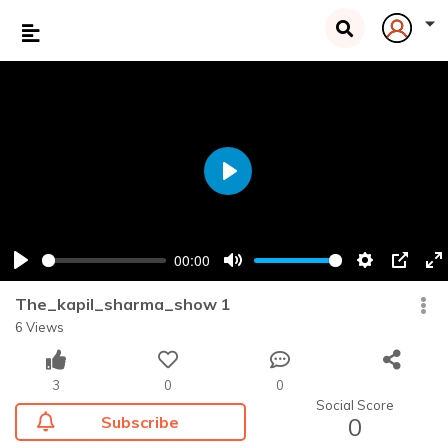
Play
00:00
Play
Mute
Settings
PIP
En
fu
The_kapil_sharma_show 1
6 Views
3
0
0
Social Score
Subscribe
0