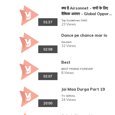
hqg8=
क्या है Airsonnet - सभी के लिए
वैश्विक अवसर - Global Opportu
nity For All
Top Guidelines OMG
01:37
23 Views
Dance pe chance mar lo
Gautam
32 Views
02:08
Best
BEST FRIEND FOREVER
8 Views
02:07
Jai Maa Durga Part 19
TV SERIAL
24 Views
20:00