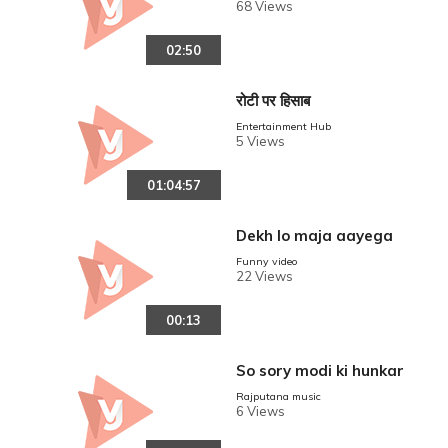
POINT
68 Views
02:50
रोटी पर हिसाब
Entertainment Hub
5 Views
01:04:57
Dekh lo maja aayega
Funny video
22 Views
00:13
So sory modi ki hunkar
Rajputana music
6 Views