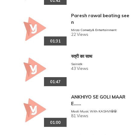
01:42
Paresh rawal beating see
n
Mirza Comedy& Entertainment
22 Views
01:31
स्त्री का साथ
Sainidk
reen
43 Views
01:47
ANKHIYO SE GOLI MAAR
E......
Masti Music With KASHVI🤩🤩
81 Views
01:00