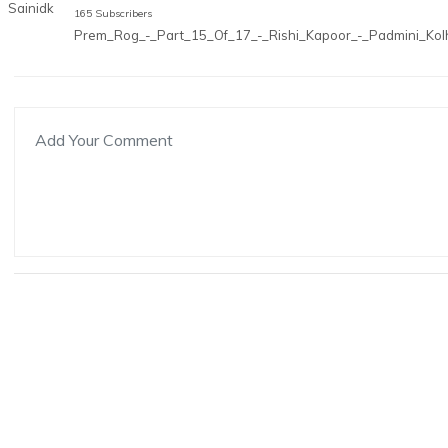
165 Subscribers
Prem_Rog_-_Part_15_Of_17_-_Rishi_Kapoor_-_Padmini_Kol