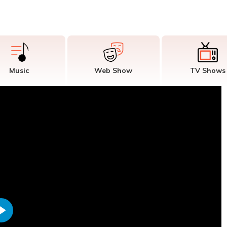
Music
Web Show
TV Shows
Play