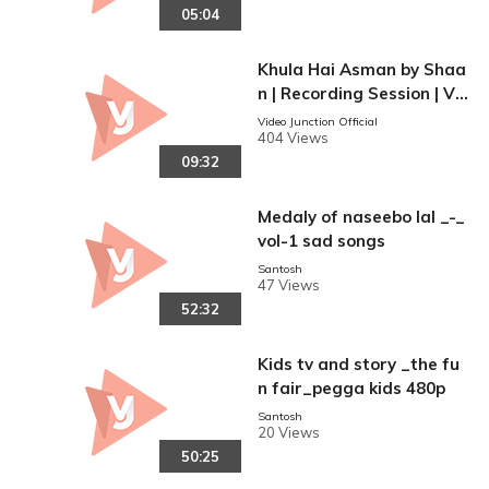
05:04
Khula Hai Asman by Shaa
n | Recording Session | VJ
Anthem !
Video Junction Official
404 Views
09:32
Medaly of naseebo lal _-_
vol-1 sad songs
Santosh
47 Views
52:32
Kids tv and story _the fu
n fair_pegga kids 480p
Santosh
20 Views
50:25