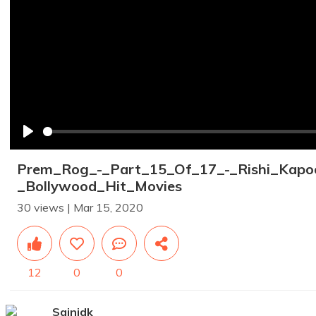
Play
Prem_Rog_-_Part_15_Of_17_-_Rishi_Kapoo
_Bollywood_Hit_Movies
30 views | Mar 15, 2020
12
0
0
Sainidk