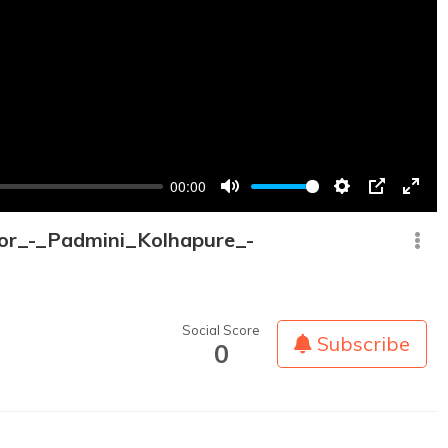
00:00
Mute
Settings
PIP
Enter
fullsc
r_-_Padmini_Kolhapure_-
Social Score
Subscribe
0