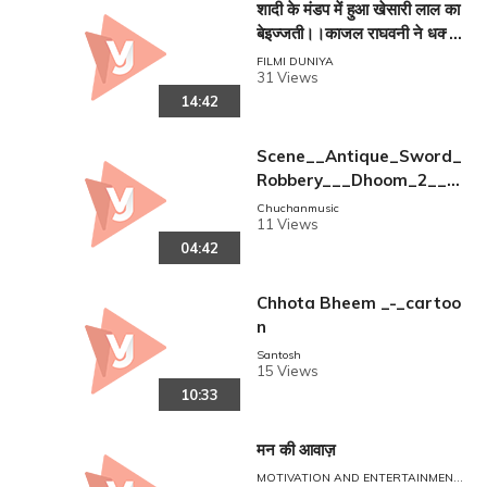
शादी के मंडप में हुआ खेसारी लाल का
बेइज्जती।।काजल राघवनी ने धक्के
मार कर बाहर किया।। Bhojpuri
FILMI DUNIYA
31 Views
Movie Scence.
14:42
Scene__Antique_Sword_
Robbery___Dhoom_2___
Hrithik_Roshan___Aishw
Chuchanmusic
11 Views
arya_Rai(720p
04:42
Chhota Bheem _-_cartoo
n
Santosh
15 Views
10:33
मन की आवाज़
MOTIVATION AND ENTERTAINMENT