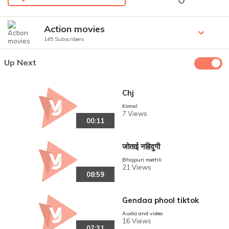
Action movies
145 Subscribers
Up Next
Chj
Komal
7 Views
00:11
जोताई नहिदुगी
Bhojpuri methli
21 Views
08:59
Gendaa phool tiktok
Audio and video
16 Views
07:31