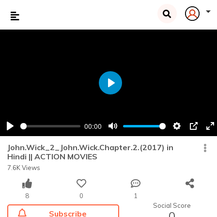
Play
00:00
Play
Mute
Settings
PIP
En
fu
John.Wick_2_John.Wick.Chapter.2.(2017) in
Hindi || ACTION MOVIES
7.6K Views
8
0
1
Social Score
Subscribe
0